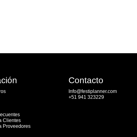
ación
Contacto
ros
Info@festiplanner.com
+51 941 323229
recuentes
a Clientes
ra Proveedores