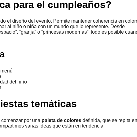
ica para el cumpleaños?
odo el diseño del evento. Permite mantener coherencia en color
nar al niño o niña con un mundo que lo represente. Desde
pacio”, “granja” o “princesas modernas”, todo es posible cuan
ca
l menú
e
edad del niño
s
iestas temáticas
e comenzar por una
paleta de colores
definida, que se repita e
compartimos varias ideas que están en tendencia: